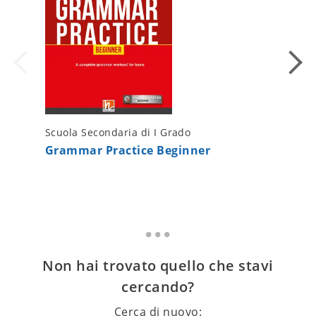
Scuola Secondaria di I Grado
Scuola S
Grammar Practice Beginner
The Go
Non hai trovato quello che stavi
cercando?
Cerca di nuovo: