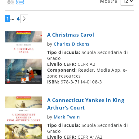
Mostra
…
1
4
A Christmas Carol
by
Charles Dickens
Tipo di scuola:
Scuola Secondaria di I
Grado
Livello CEFR:
CEFR A2
Componenti:
Reader, Media App, e-
zone resources
ISBN:
978-3-7114-0108-3
A Connecticut Yankee in King
Arthur's Court
by
Mark Twain
Tipo di scuola:
Scuola Secondaria di I
Grado
Livello CEFR:
CEFR A1/A2