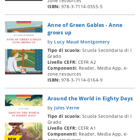
zone resources
ISBN:
978-3-7114-0555-5
Anne of Green Gables - Anne
grows up
by
Lucy Maud Montgomery
Tipo di scuola:
Scuola Secondaria di I
Grado
Livello CEFR:
CEFR A2
Componenti:
Reader, Media App, e-
zone resources
ISBN:
978-3-7114-0164-9
Around the World in Eighty Days
by
Jules Verne
Tipo di scuola:
Scuola Secondaria di I
Grado
Livello CEFR:
CEFR A1
Componenti:
Reader, Media App, e-
NEW
zone resources