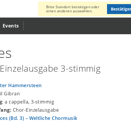
Bitte Standort bestätigen oder
Bestätige
einen anderen auswählen.
Events
es
Einzelausgabe 3-stimmig
ter Hammersteen
lil Gibran
g
: a cappella, 3-stimmig
fang:
Chor-Einzelausgabe
ices (Bd. 3) – Weltliche Chormusik