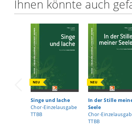
Ihnen könnte auch gefa
NEU
NEU
Singe und lache
In der Stille mein
Chor-Einzelausgabe
Seele
TTBB
Chor-Einzelausgab
TTBB