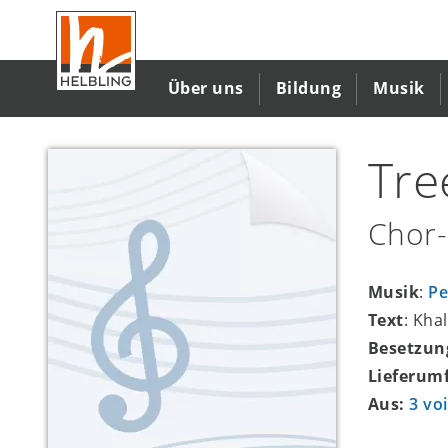
Direkt
zum
Inhalt
Über uns
Bildung
Musik
Tre
Chor-
Musik
:
Pe
Text
: Kha
Besetzun
Lieferum
Aus:
3 vo