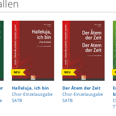
llen
NEU
NEU
er
Halleluja, ich bin
Der Åtem der Zeit
E
Chor-Einzelausgabe
Chor-Einzelausgabe
b
e
SATB
SATB
C
T