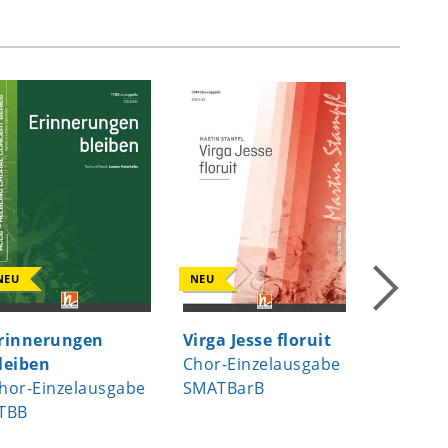
NEU
NEU
NEU
rinnerungen
Virga Jesse floruit
Heast as
leiben
Chor-Einzelausgabe
Chor-Ei
hor-Einzelausgabe
SMATBarB
TTBB
TBB