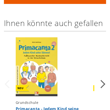
Ihnen könnte auch gefallen
NEU
NEU
Grundschule
Grundsc
Primacanta - Jedem Kind seine
Primaca