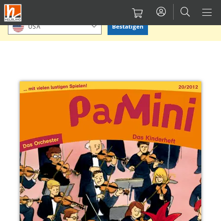
Direkt
Bitte Standort bestätigen oder einen anderen auswählen.
zum
Bestätigen
USA
Inhalt