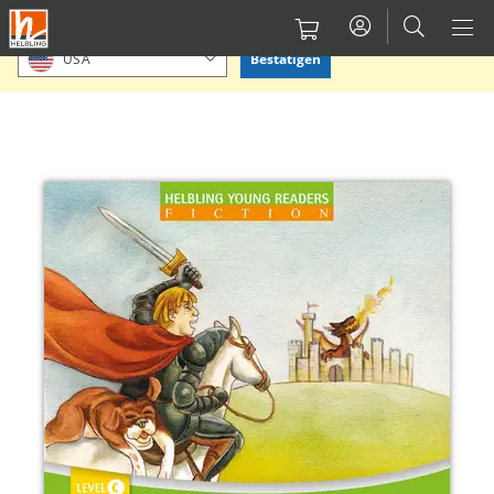
Direkt
Bitte Standort bestätigen oder einen anderen auswählen.
zum
Bestätigen
USA
Inhalt