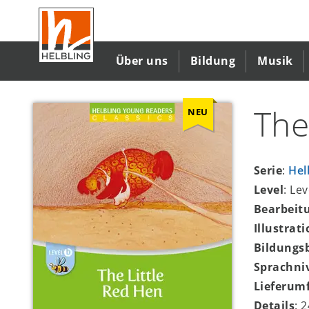
Direkt
zum
Inhalt
Über uns
Bildung
Musik
The
NEU
Serie
:
Hel
Level
: Lev
Bearbeit
Illustrat
Bildungs
Sprachni
Lieferum
Details
: 