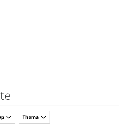
te
yp
Thema