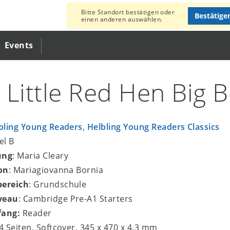
Bitte Standort bestätigen oder
Bestätige
einen anderen auswählen.
Events
 Little Red Hen Big 
bling Young Readers
,
Helbling Young Readers Classics
el B
ung
: Maria Cleary
ion
: Mariagiovanna Bornia
bereich
: Grundschule
veau
: Cambridge Pre-A1 Starters
fang:
Reader
24 Seiten, Softcover, 345 x 470 x 4.3 mm