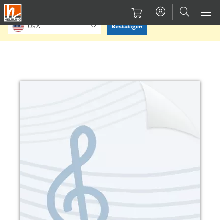
Direkt
Bitte Standort bestätigen oder einen anderen auswählen.
zum
Bestätigen
USA
Inhalt