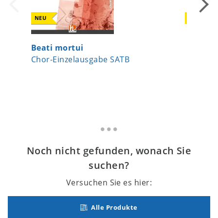
NEU
NEU
Beati mortui
Halleluj
Chor-Einzelausgabe SATB
Chor-Ei
Noch nicht gefunden, wonach Sie
suchen?
Versuchen Sie es hier:
Alle Produkte