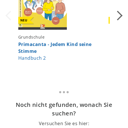
NEU
NEU
Grundschule
Kinderga
Primacanta - Jedem Kind seine
Alle m
Stimme
Handbuch 2
Noch nicht gefunden, wonach Sie
suchen?
Versuchen Sie es hier: