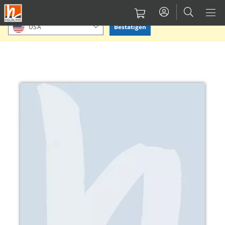
Direkt
Bitte Standort bestätigen oder einen anderen auswählen.
zum
Bestätigen
USA
Inhalt