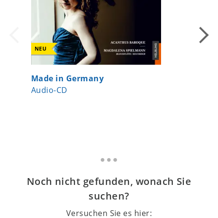
NEU
Made in Germany
Klarine
Audio-CD
Weihna
Gesamt
Noch nicht gefunden, wonach Sie
suchen?
Versuchen Sie es hier: