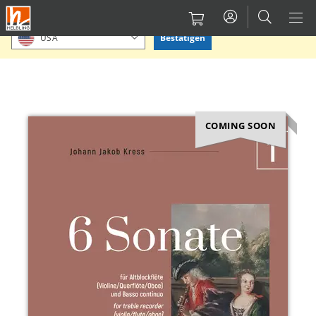
Direkt
Bitte Standort bestätigen oder einen anderen auswählen.
zum
Bestätigen
USA
Inhalt
COMING SOON